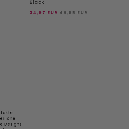
Black
34,97 EUR
49,95 EUR
VOEG DIRECT TOE
40
36
37
38
39
40
+ mehr
41
42
GEN
DIREKT HINZUFÜGEN
rfekte
erliche
he Designs