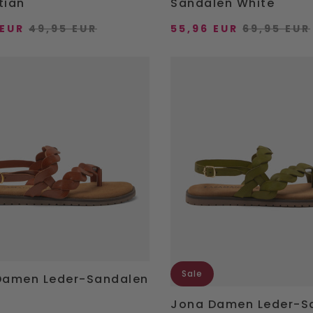
tian
Sandalen White
 EUR
49,95 EUR
55,96 EUR
69,95 EUR
IRECT TOE
VOEG DIRECT TOE
Jona
Damen
Leder-
37
38
39
40
36
37
38
39
n
Sandalen
Green
+ mehr
42
41
42
IREKT HINZUFÜGEN
DIREKT HINZUFÜ
Sale
Damen Leder-Sandalen
Jona Damen Leder-S