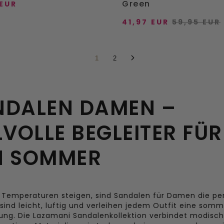
Green
 EUR
41,97 EUR
59,95 EUR
IRECT TOE
VOEG DIRECT TOE
37
38
39
40
1
2
36
37
38
39
42
IREKT HINZUFÜGEN
41
42
NDALEN DAMEN –
DIREKT HINZUFÜ
LVOLLE BEGLEITER FÜR
N SOMMER
 Temperaturen steigen, sind Sandalen für Damen die pe
 sind leicht, luftig und verleihen jedem Outfit eine somm
ung. Die Lazamani Sandalenkollektion verbindet modisc