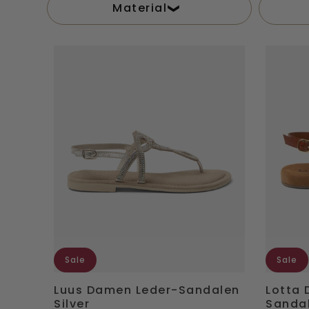
Material
Luus
Lotta
Damen
Damen
Leder-
Leder-
Sandalen
Sandale
Silver
Tan
Sale
Sale
Luus Damen Leder-Sandalen
Lotta 
Silver
Sanda