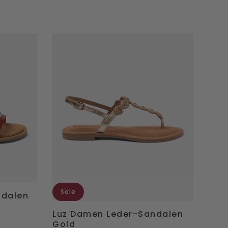
Luz
Damen
Leder-
Sandalen
Gold
Sale
ndalen
Luz Damen Leder-Sandalen
Gold