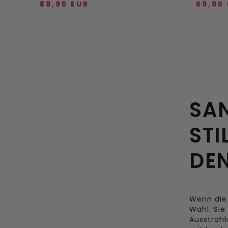
89,95 EUR
59,95
VOEG DIRECT TOE
VOEG D
36
37
38
39
40
36
DIREKT HINZUFÜGEN
41
D
SA
STI
DE
Wenn die
Wahl. Sie
Ausstrahl